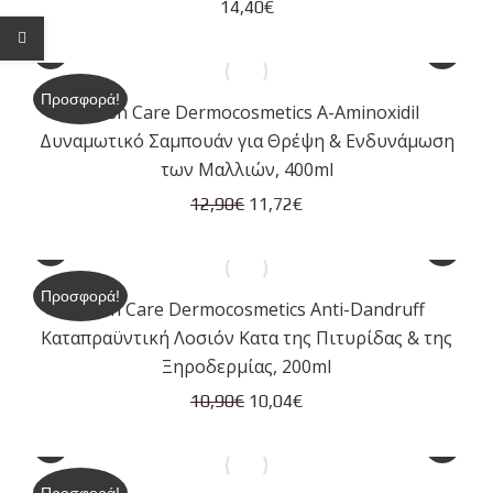
14,40
€
Προσφορά!
Lavish Care Dermocosmetics A-Aminoxidil
Δυναμωτικό Σαμπουάν για Θρέψη & Ενδυνάμωση
των Μαλλιών, 400ml
Original
Η
12,90
€
11,72
€
price
τρέχουσα
was:
τιμή
12,90€.
είναι:
Προσφορά!
Lavish Care Dermocosmetics Anti-Dandruff
11,72€.
Καταπραϋντική Λοσιόν Kατα της Πιτυρίδας & της
Ξηροδερμίας, 200ml
Original
Η
10,90
€
10,04
€
price
τρέχουσα
was:
τιμή
10,90€.
είναι: