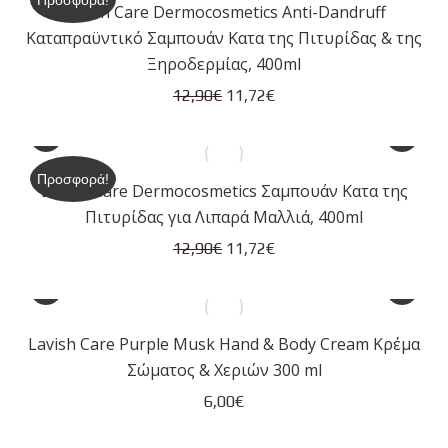
Προσφορά!
Lavish Care Dermocosmetics Anti-Dandruff
10,04€.
Καταπραϋντικό Σαμπουάν Kατα της Πιτυρίδας & της
Ξηροδερμίας, 400ml
Original
Η
12,90
€
11,72
€
price
τρέχουσα
was:
τιμή
12,90€.
είναι:
Προσφορά!
Lavish Care Dermocosmetics Σαμπουάν Kατα της
11,72€.
Πιτυρίδας για Λιπαρά Μαλλιά, 400ml
Original
Η
12,90
€
11,72
€
price
τρέχουσα
was:
τιμή
12,90€.
είναι:
Lavish Care Purple Musk Hand & Body Cream Κρέμα
11,72€.
Σώματος & Χεριών 300 ml
6,00
€