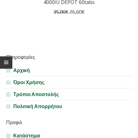
4000IU DEPOT 60tabs
Original
Η
35,00
€
26,60
€
price
τρέχουσα
was:
τιμή
35,00€.
είναι:
26,60€.
Πληροφορίες
Αρχική
Όροι Χρήσης
Τρόποι Αποστολής
Πολιτική Απορρήτου
Προφιλ
Κατάστημα