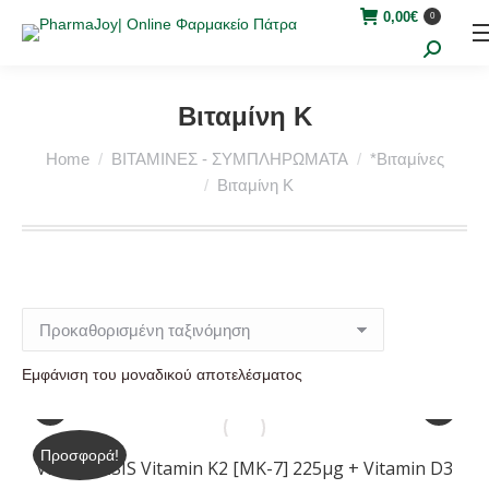
0,00
€
0
Search:
Βιταμίνη K
You are here:
Home
ΒΙΤΑΜΙΝΕΣ - ΣΥΜΠΛΗΡΩΜΑΤΑ
*Βιταμίνες
Βιταμίνη K
Εμφάνιση του μοναδικού αποτελέσματος
Προσφορά!
VIOGENESIS Vitamin K2 [MK-7] 225μg + Vitamin D3