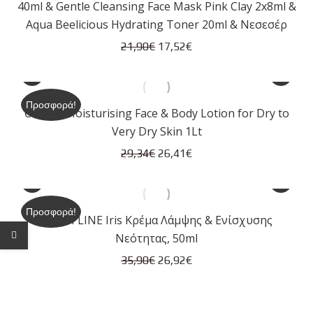
40ml & Gentle Cleansing Face Mask Pink Clay 2x8ml &
Aqua Beelicious Hydrating Toner 20ml & Νεσεσέρ
Original
Η
21,90
€
17,52
€
price
τρέχουσα
was:
τιμή
21,90€.
είναι:
Προσφορά!
CeraVe Moisturising Face & Body​​​​​​​ Lotion for Dry to
17,52€.
Very Dry Skin 1Lt
Original
Η
29,34
€
26,41
€
price
τρέχουσα
was:
τιμή
29,34€.
είναι:
Προσφορά!
FRESH LINE Iris Κρέμα Λάμψης & Ενίσχυσης
26,41€.
Νεότητας, 50ml
Original
Η
35,90
€
26,92
€
price
τρέχουσα
was:
τιμή