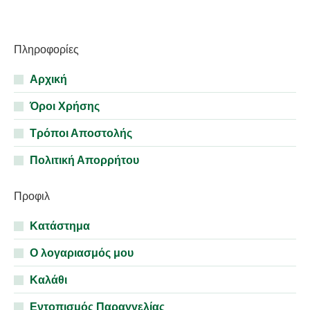
35,90€.
είναι:
26,92€.
Πληροφορίες
Αρχική
Όροι Χρήσης
Τρόποι Αποστολής
Πολιτική Απορρήτου
Προφιλ
Κατάστημα
Ο λογαριασμός μου
Καλάθι
Εντοπισμός Παραγγελίας