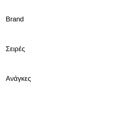
10,60€.
είναι:
9,01€.
Brand
Σειρές
Ανάγκες