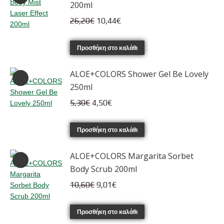
200ml
Original
Η
26,20
€
10,44
€
price
τρέχουσα
was:
τιμή
Προσθήκη στο καλάθι
26,20€.
είναι:
ALOE+COLORS Shower Gel Be Lovely
10,44€.
250ml
Original
Η
5,30
€
4,50
€
price
τρέχουσα
was:
τιμή
Προσθήκη στο καλάθι
5,30€.
είναι:
ALOE+COLORS Margarita Sorbet
4,50€.
Body Scrub 200ml
Original
Η
10,60
€
9,01
€
price
τρέχουσα
was:
τιμή
Προσθήκη στο καλάθι