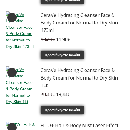
was:
τιμή
15,65€.
είναι:
CeraVe Hydrating Cleanser Face &
14,10€.
Body Cream for Normal to Dry Skin
473ml
Original
Η
13,20
€
11,90
€
price
τρέχουσα
was:
τιμή
Προσθήκη στο καλάθι
13,20€.
είναι:
CeraVe Hydrating Cleanser Face &
11,90€.
Body Cream for Normal to Dry Skin
1Lt
Original
Η
20,49
€
18,44
€
price
τρέχουσα
was:
τιμή
Προσθήκη στο καλάθι
20,49€.
είναι:
FITO+ Hair & Body Mist Laser Effect
18,44€.