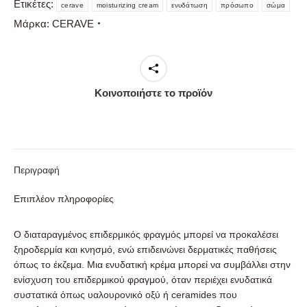
Ετικέτες:
cerave
moisturizing cream
ενυδάτωση
πρόσωπο
σώμα
Very
Μάρκα:
CERAVE
Dry
Skin
Ενυδατική
Κρέμα
Προσώπου,
Κοινοποιήστε το προϊόν
Σώματος
για
Ξηρή
&
Πολύ
Περιγραφή
Ξηρή
Επιδερμίδα
Επιπλέον πληροφορίες
50ml
ποσότητα
Ο διαταραγμένος επιδερμικός φραγμός μπορεί να προκαλέσει
ξηροδερμία και κνησμό, ενώ επιδεινώνει δερματικές παθήσεις
όπως το έκζεμα. Μια ενυδατική κρέμα μπορεί να συμβάλλει στην
ενίσχυση του επιδερμικού φραγμού, όταν περιέχει ενυδατικά
συστατικά όπως υαλουρονικό οξύ ή ceramides που