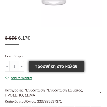
Original
Η
6,85
€
6,17
€
price
τρέχουσα
was:
τιμή
Σε απόθεμα
6,85€.
είναι:
CeraVe
6,17€.
Προσθήκη στο καλάθι
﹣
﹢
Moisturising
Face
Add to wishlist
&
Body
Cream
Κατηγορίες:
*Ενυδάτωση
,
*Ενυδάτωση Σώματος
,
for
ΠΡΟΣΩΠΟ
,
ΣΩΜΑ
Dry
Κωδικός προϊόντος:
3337875597371
to