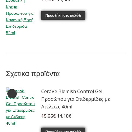
price
τρέχουσα
was:
τιμή
Προσθήκη στο καλάθι
17,30€.
είναι:
15,58€.
Σχετικά προϊόντα
CeraVe Blemish Control Gel
Προσώπου για Επιδερμίδες με
Ατέλειες 40ml
Original
Η
15,65
€
14,10
€
price
τρέχουσα
Προσθήκη στο καλάθι