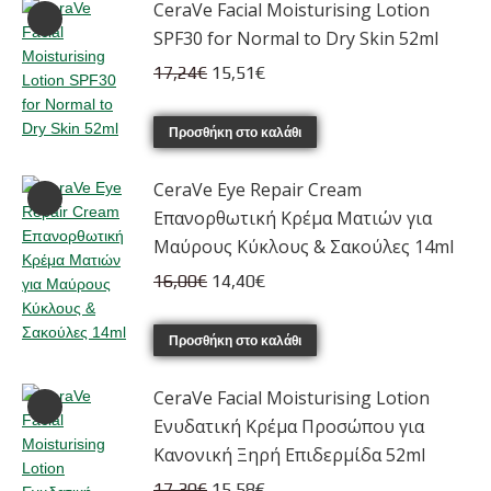
CeraVe Facial Moisturising Lotion
SPF30 for Normal to Dry Skin 52ml
Original
Η
17,24
€
15,51
€
price
τρέχουσα
was:
τιμή
Προσθήκη στο καλάθι
17,24€.
είναι:
CeraVe Eye Repair Cream
15,51€.
Επανορθωτική Κρέμα Ματιών για
Μαύρους Κύκλους & Σακούλες 14ml
Original
Η
16,00
€
14,40
€
price
τρέχουσα
was:
τιμή
Προσθήκη στο καλάθι
16,00€.
είναι:
CeraVe Facial Moisturising Lotion
14,40€.
Ενυδατική Κρέμα Προσώπου για
Κανονική Ξηρή Επιδερμίδα 52ml
Original
Η
17,30
€
15,58
€