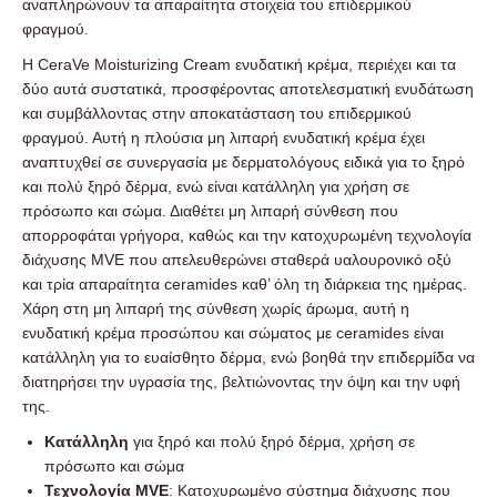
αναπληρώνουν τα απαραίτητα στοιχεία του επιδερμικού
φραγμού.
Η CeraVe Moisturizing Cream ενυδατική κρέμα, περιέχει και τα
δύο αυτά συστατικά, προσφέροντας αποτελεσματική ενυδάτωση
και συμβάλλοντας στην αποκατάσταση του επιδερμικού
φραγμού. Αυτή η πλούσια μη λιπαρή ενυδατική κρέμα έχει
αναπτυχθεί σε συνεργασία με δερματολόγους ειδικά για το ξηρό
και πολύ ξηρό δέρμα, ενώ είναι κατάλληλη για χρήση σε
πρόσωπο και σώμα. Διαθέτει μη λιπαρή σύνθεση που
απορροφάται γρήγορα, καθώς και την κατοχυρωμένη τεχνολογία
διάχυσης MVE που απελευθερώνει σταθερά υαλουρονικό οξύ
και τρία απαραίτητα ceramides καθ’ όλη τη διάρκεια της ημέρας.
Χάρη στη μη λιπαρή της σύνθεση χωρίς άρωμα, αυτή η
ενυδατική κρέμα προσώπου και σώματος με ceramides είναι
κατάλληλη για το ευαίσθητο δέρμα, ενώ βοηθά την επιδερμίδα να
διατηρήσει την υγρασία της, βελτιώνοντας την όψη και την υφή
της.
Κατάλληλη
για ξηρό και πολύ ξηρό δέρμα, χρήση σε
πρόσωπο και σώμα
Τεχνολογία MVE
: Κατοχυρωμένο σύστημα διάχυσης που