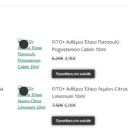
FITO+ Αιθέριο Έλαιο Πατσουλί-
Pogostemon Cablin 10ml
Original
Η
6,20
€
4,96
€
price
τρέχουσα
was:
τιμή
Προσθήκη στο καλάθι
6,20€.
είναι:
ia
FITO+ Αιθέριο Έλαιο Λεμόνι-Citrus
4,96€.
Limonium 10ml
Original
Η
7,50
€
6,00
€
price
τρέχουσα
was:
τιμή
Προσθήκη στο καλάθι