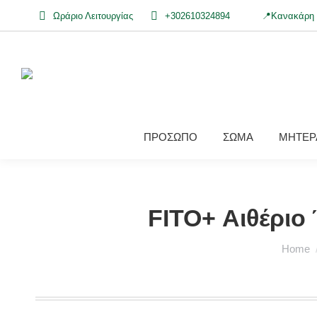
Ωράριο Λειτουργίας
+302610324894
📍Κανακάρη 
ΠΡΟΣΩΠΟ
ΣΩΜΑ
ΜΗΤΕΡΑ
FITO+ Αιθέριο
You are
Home