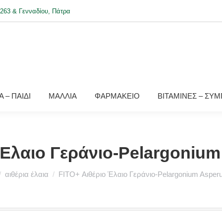
263 & Γενναδίου, Πάτρα
 – ΠΑΙΔΙ
ΜΑΛΛΙΑ
ΦΑΡΜΑΚΕΙΟ
ΒΙΤΑΜΙΝΕΣ – ΣΥ
 Έλαιο Γεράνιο-Pelargoniu
 here:
αιθέρια έλαια
FITO+ Αιθέριο Έλαιο Γεράνιο-Pelargonium Asper