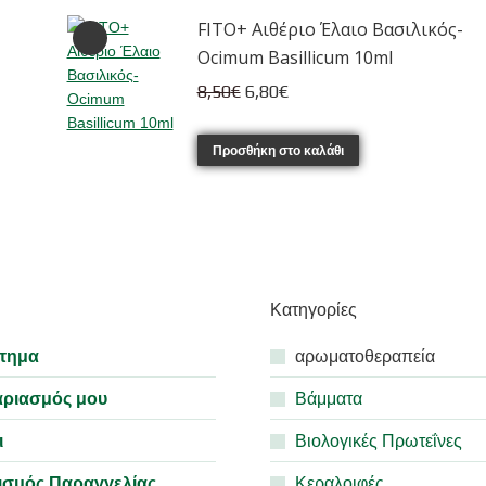
7,50€.
είναι:
FITO+ Αιθέριο Έλαιο Βασιλικός-
6,00€.
Ocimum Basillicum 10ml
Original
Η
8,50
€
6,80
€
price
τρέχουσα
was:
τιμή
Προσθήκη στο καλάθι
8,50€.
είναι:
6,80€.
Κατηγορίες
τημα
αρωματοθεραπεία
αριασμός μου
Βάμματα
ι
Βιολογικές Πρωτεΐνες
ισμός Παραγγελίας
Κεραλοιφές