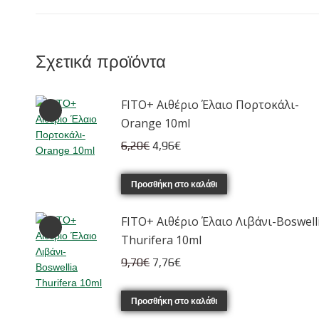
Σχετικά προϊόντα
FITO+ Αιθέριο Έλαιο Πορτοκάλι-
Orange 10ml
Original
Η
6,20
€
4,96
€
price
τρέχουσα
was:
τιμή
Προσθήκη στο καλάθι
6,20€.
είναι:
FITO+ Αιθέριο Έλαιο Λιβάνι-Boswell
4,96€.
Thurifera 10ml
Original
Η
9,70
€
7,76
€
price
τρέχουσα
was:
τιμή
Προσθήκη στο καλάθι