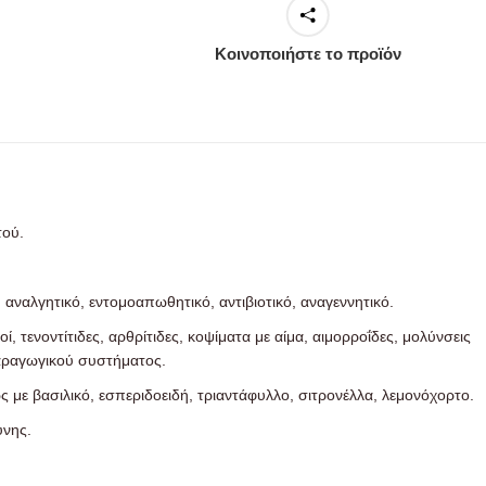
Κοινοποιήστε το προϊόν
τού.
αναλγητικό, εντομοαπωθητικό, αντιβιοτικό, αναγεννητικό.
, τενοντίτιδες, αρθρίτιδες, κοψίματα με αίμα, αιμορροΐδες, μολύνσεις
παραγωγικού συστήματος.
 με βασιλικό, εσπεριδοειδή, τριαντάφυλλο, σιτρονέλλα, λεμονόχορτο.
ύνης.