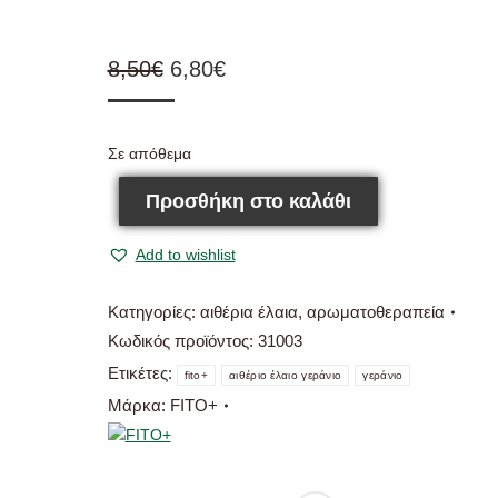
Original
Η
8,50
€
6,80
€
price
τρέχουσα
was:
τιμή
Σε απόθεμα
8,50€.
είναι:
6,80€.
Προσθήκη στο καλάθι
Add to wishlist
Κατηγορίες:
αιθέρια έλαια
,
αρωματοθεραπεία
Κωδικός προϊόντος:
31003
Ετικέτες:
fito+
αιθέριο έλαιο γεράνιο
γεράνιο
Μάρκα:
FITO+