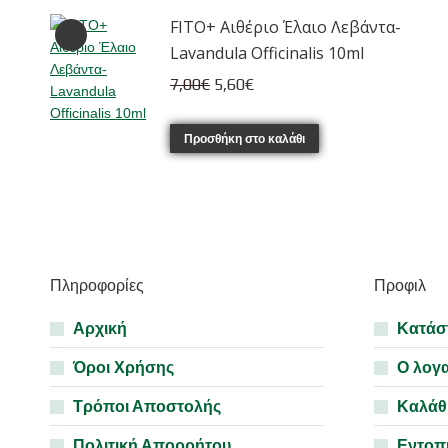
9,70€.
είναι:
FITO+ Αιθέριο Έλαιο Λεβάντα-
7,76€.
Lavandula Officinalis 10ml
Original
Η
7,00
€
5,60
€
price
τρέχουσα
was:
τιμή
Προσθήκη στο καλάθι
7,00€.
είναι:
5,60€.
Πληροφορίες
Προφιλ
Αρχική
Κατάσ
Όροι Χρήσης
Ο λογ
Τρόποι Αποστολής
Καλάθ
Πολιτική Απορρήτου
Εντοπ