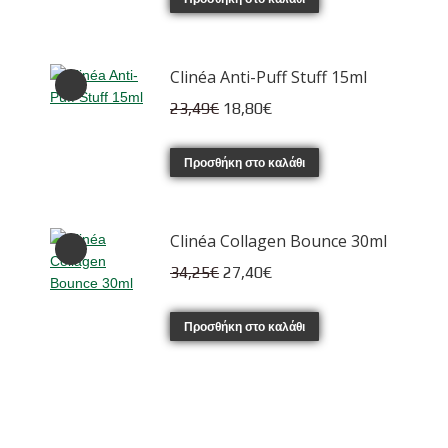
42,90€.
είναι:
34,32€.
Clinéa Anti-Puff Stuff 15ml
Original
Η
23,49
€
18,80
€
price
τρέχουσα
was:
τιμή
Προσθήκη στο καλάθι
23,49€.
είναι:
18,80€.
Clinéa Collagen Bounce 30ml
Original
Η
34,25
€
27,40
€
price
τρέχουσα
was:
τιμή
Προσθήκη στο καλάθι
34,25€.
είναι:
27,40€.