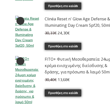
was:
τιμή
Προσθήκη στο καλάθι
47,00€.
είναι:
Clinéa Reset n' Glow Age Defense &
37,60€.
Illuminating Day Cream Spf20, 50m
Original
Η
30,33
€
24,30
€
price
τρέχουσα
was:
τιμή
Προσθήκη στο καλάθι
30,33€.
είναι:
FITO+ Φυτική Μεσοθεραπεία: 24ω
24,30€.
κρέμα ενισχυμένης διείσδυσης &
δράσης, για πρόσωπο & λαιμό 50m
Original
Η
30,40
€
13,68
€
price
τρέχουσα
was:
τιμή
Προσθήκη στο καλάθι
30,40€.
είναι:
13,68€.