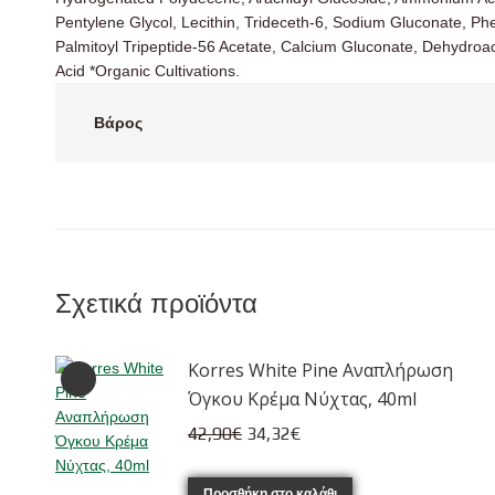
Pentylene Glycol, Lecithin, Trideceth-6, Sodium Gluconate, Ph
Palmitoyl Tripeptide-56 Acetate, Calcium Gluconate, Dehydroac
Acid *Organic Cultivations.
Βάρος
Σχετικά προϊόντα
Korres White Pine Αναπλήρωση
Όγκου Κρέμα Νύχτας, 40ml
Original
Η
42,90
€
34,32
€
price
τρέχουσα
was:
τιμή
Προσθήκη στο καλάθι