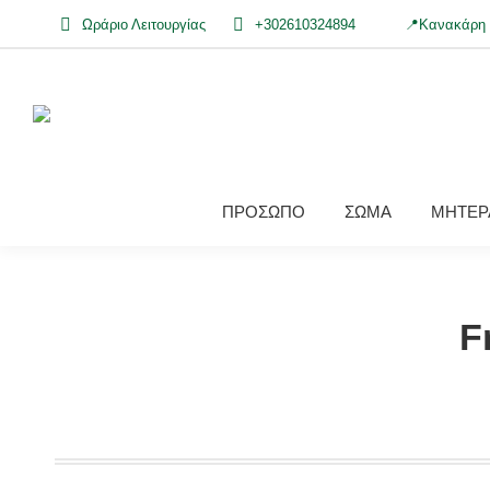
Ωράριο Λειτουργίας
+302610324894
📍Κανακάρη 
ΠΡΟΣΩΠΟ
ΣΩΜΑ
ΜΗΤΕΡΑ
F