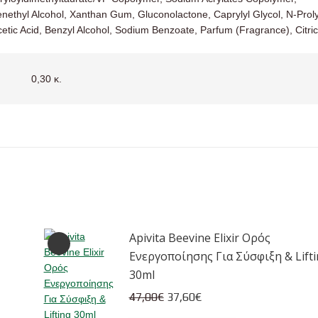
enethyl Alcohol, Xanthan Gum, Gluconolactone, Caprylyl Glycol, N-Proly
etic Acid, Benzyl Alcohol, Sodium Benzoate, Parfum (Fragrance), Citric
0,30 κ.
Apivita Beevine Elixir Ορός
Ενεργοποίησης Για Σύσφιξη & Lift
30ml
Original
Η
47,00
€
37,60
€
price
τρέχουσα