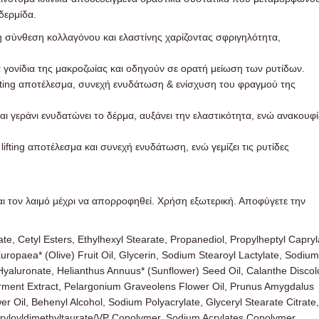
δερμίδα.
η σύνθεση κολλαγόνου και ελαστίνης χαρίζοντας σφριγηλότητα,
 γονίδια της μακροζωίας και οδηγούν σε ορατή μείωση των ρυτίδων.
fting αποτέλεσμα, συνεχή ενυδάτωση & ενίσχυση του φραγμού της
ι γεράνι ενυδατώνει το δέρμα, αυξάνει την ελαστικότητα, ενώ ανακουφί
ting αποτέλεσμα και συνεχή ενυδάτωση, ενώ γεμίζει τις ρυτίδες
τον λαιμό μέχρι να απορροφηθεί. Χρήση εξωτερική. Αποφύγετε την
, Cetyl Esters, Ethylhexyl Stearate, Propanediol, Propylheptyl Capryl
uropaea* (Olive) Fruit Oil, Glycerin, Sodium Stearoyl Lactylate, Sodium
Hyaluronate, Helianthus Annuus* (Sunflower) Seed Oil, Calanthe Discol
erment Extract, Pelargonium Graveolens Flower Oil, Prunus Amygdalus
r Oil, Behenyl Alcohol, Sodium Polyacrylate, Glyceryl Stearate Citrate,
yloyldimethyltaurate/VP Copolymer, Sodium Acrylates Copolymer,