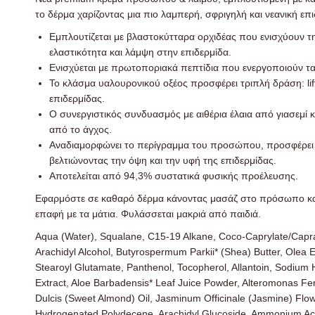
το δέρμα χαρίζοντας μια πιο λαμπερή, σφριγηλή και νεανική επι
Εμπλουτίζεται με βλαστοκύτταρα ορχιδέας που ενισχύουν τ
ελαστικότητα και λάμψη στην επιδερμίδα.
Ενισχύεται με πρωτοποριακά πεπτίδια που ενεργοποιούν τα
Το κλάσμα υαλουρονικού οξέος προσφέρει τριπλή δράση: li
επιδερμίδας.
Ο συνεργιστικός συνδυασμός με αιθέρια έλαια από γιασεμί κα
από το άγχος.
Αναδιαμορφώνει το περίγραμμα του προσώπου, προσφέρει lif
βελτιώνοντας την όψη και την υφή της επιδερμίδας.
Αποτελείται από 94,3% συστατικά φυσικής προέλευσης.
Εφαρμόστε σε καθαρό δέρμα κάνοντας μασάζ στο πρόσωπο και 
επαφή με τα μάτια. Φυλάσσεται μακριά από παιδιά.
Aqua (Water), Squalane, C15-19 Alkane, Coco-Caprylate/Caprate
Arachidyl Alcohol, Butyrospermum Parkii* (Shea) Butter, Olea E
Stearoyl Glutamate, Panthenol, Tocopherol, Allantoin, Sodium 
Extract, Aloe Barbadensis* Leaf Juice Powder, Alteromonas F
Dulcis (Sweet Almond) Oil, Jasminum Officinale (Jasmine) Flowe
Hydrogenated Polydecene, Arachidyl Glucoside, Ammonium Acr