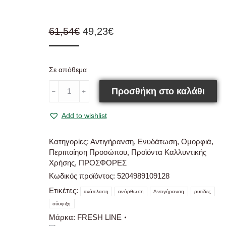
Original
Η
61,54
€
49,23
€
price
τρέχουσα
was:
τιμή
Σε απόθεμα
61,54€.
είναι:
Fresh
49,23€.
Προσθήκη στο καλάθι
﹣
﹢
Line
Elixir
Add to wishlist
Orchidea
50ml
ποσότητα
Κατηγορίες:
Αντιγήρανση
,
Ενυδάτωση
,
Ομορφιά
,
Περιποίηση Προσώπου
,
Προϊόντα Καλλυντικής
Χρήσης
,
ΠΡΟΣΦΟΡΕΣ
Κωδικός προϊόντος:
5204989109128
Ετικέτες:
ανάπλαση
ανόρθωση
Αντιγήρανση
ρυτίδες
σύσφιξη
Μάρκα:
FRESH LINE