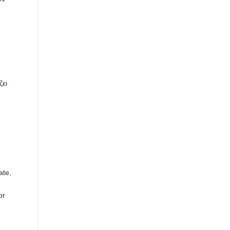
ζει
ate,
or