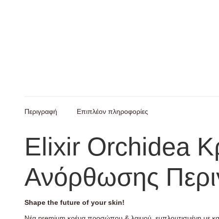
Περιγραφή
Επιπλέον πληροφορίες
Elixir Orchidea 
Ανόρθωσης Περι
Shape the future of your skin!
Νέα premium κρέμα προσώπου & λαιμού, εμπλουτισμένη με κα