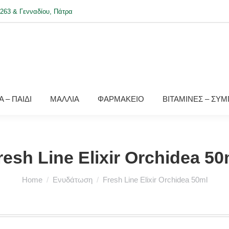
263 & Γενναδίου, Πάτρα
 – ΠΑΙΔΙ
ΜΑΛΛΙΑ
ΦΑΡΜΑΚΕΙΟ
ΒΙΤΑΜΙΝΕΣ – ΣΥ
resh Line Elixir Orchidea 50
You are here:
Home
Ενυδάτωση
Fresh Line Elixir Orchidea 50ml