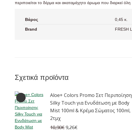
περιποιείται το δέρμα και ακαταμάχητο άρωμα που διαρκεί όλη 
Βάρος
0,45 κ.
Brand
FRESH L
Σχετικά προϊόντα
Aloe+ Colors Promo Σετ Περιποίηση
Silky Touch για Ενυδάτωση με Body
Mist 100ml & Κρέμα Σώματος 100ml,
2τμχ
Original
Η
10,90
€
9,26
€