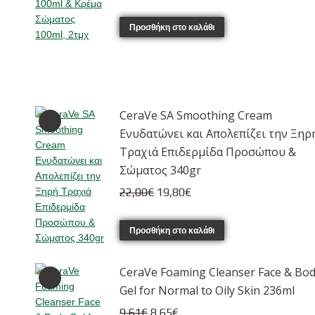
price
τρέχουσα
was:
τιμή
Προσθήκη στο καλάθι
10,90€.
είναι:
9,26€.
CeraVe SA Smoothing Cream
Ενυδατώνει και Απολεπίζει την Ξηρ
Τραχιά Επιδερμίδα Προσώπου &
Σώματος 340gr
Original
Η
22,00
€
19,80
€
price
τρέχουσα
was:
τιμή
Προσθήκη στο καλάθι
22,00€.
είναι:
19,80€.
CeraVe Foaming Cleanser Face & Bo
Gel for Normal to Oily Skin 236ml
Original
Η
9,61
€
8,65
€