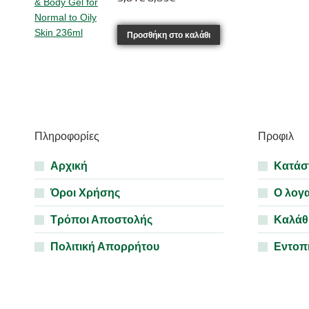
price
τρέχουσα
was:
τιμή
Προσθήκη στο καλάθι
9,61€.
είναι:
8,65€.
Πληροφορίες
Προφιλ
Αρχική
Κατάσ
Όροι Χρήσης
Ο λογ
Τρόποι Αποστολής
Καλάθ
Πολιτική Απορρήτου
Εντοπ