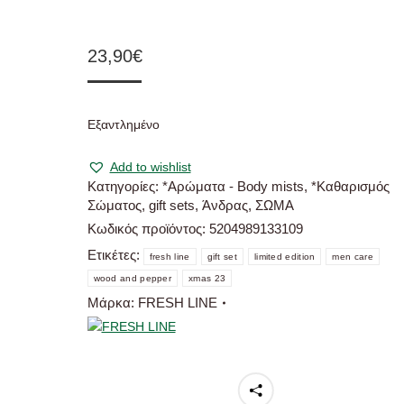
23,90
€
Εξαντλημένο
Add to wishlist
Κατηγορίες:
*Αρώματα - Body mists
,
*Καθαρισμός
Σώματος
,
gift sets
,
Άνδρας
,
ΣΩΜΑ
Κωδικός προϊόντος:
5204989133109
Ετικέτες:
fresh line
gift set
limited edition
men care
wood and pepper
xmas 23
Μάρκα:
FRESH LINE