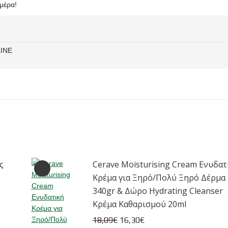
μέρα!
INE
ς
Cerave Moisturising Cream Ενυδατ
Κρέμα για Ξηρό/Πολύ Ξηρό Δέρμα
340gr & Δώρο Hydrating Cleanser
Κρέμα Καθαρισμού 20ml
Original
Η
18,09
€
16,30
€