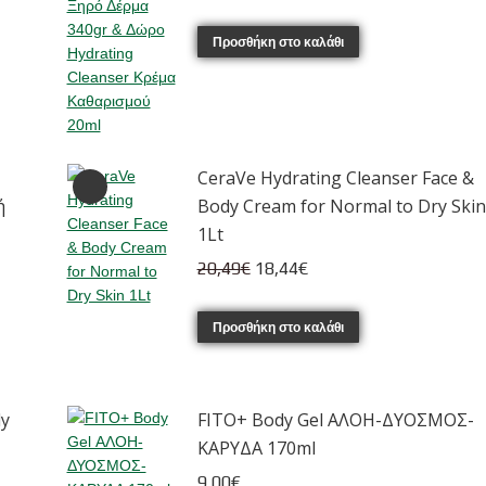
price
τρέχουσα
was:
τιμή
Προσθήκη στο καλάθι
18,09€.
είναι:
16,30€.
CeraVe Hydrating Cleanser Face &
ή
Body Cream for Normal to Dry Skin
1Lt
Original
Η
20,49
€
18,44
€
price
τρέχουσα
was:
τιμή
Προσθήκη στο καλάθι
20,49€.
είναι:
18,44€.
dy
FITO+ Body Gel ΑΛΟΗ-ΔΥΟΣΜΟΣ-
ΚΑΡΥΔΑ 170ml
9,00
€