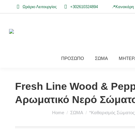
Ωράριο Λειτουργίας
+302610324894
📍Κανακάρη 
ΠΡΟΣΩΠΟ
ΣΩΜΑ
ΜΗΤΕΡΑ
Fresh Line Wood & Pepp
Αρωματικό Νερό Σώματο
You are here:
Home
ΣΩΜΑ
*Καθαρισμός Σώματος