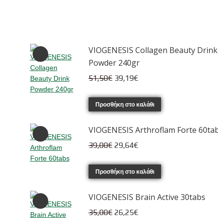
VIOGENESIS Collagen Beauty Drink
Powder 240gr
Original
Η
51,50
€
39,19
€
price
τρέχουσα
was:
τιμή
Προσθήκη στο καλάθι
51,50€.
είναι:
VIOGENESIS Arthroflam Forte 60ta
39,19€.
Original
Η
39,00
€
29,64
€
price
τρέχουσα
was:
τιμή
Προσθήκη στο καλάθι
39,00€.
είναι:
VIOGENESIS Brain Active 30tabs
29,64€.
Original
Η
35,00
€
26,25
€