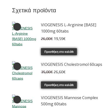
Σχετικά προϊόντα
VIOGENESIS L-Arginine [BASE]
1000mg 60tabs
Original
Η
26,00
€
19,59
€
price
τρέχουσα
was:
τιμή
Προσθήκη στο καλάθι
26,00€.
είναι:
VIOGENESIS Cholestromol 60caps
19,59€.
Original
Η
35,00
€
26,60
€
price
τρέχουσα
was:
τιμή
Προσθήκη στο καλάθι
35,00€.
είναι:
VIOGENESIS Mannose Complex
26,60€.
500mg 60tabs