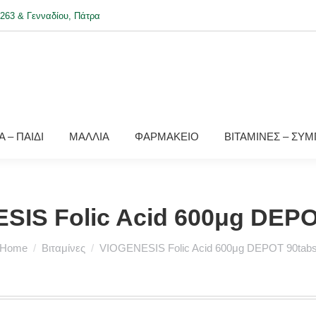
263 & Γενναδίου, Πάτρα
 – ΠΑΙΔΙ
ΜΑΛΛΙΑ
ΦΑΡΜΑΚΕΙΟ
ΒΙΤΑΜΙΝΕΣ – ΣΥ
SIS Folic Acid 600μg DEPO
You are here:
Home
Βιταμίνες
VIOGENESIS Folic Acid 600μg DEPOT 90tab