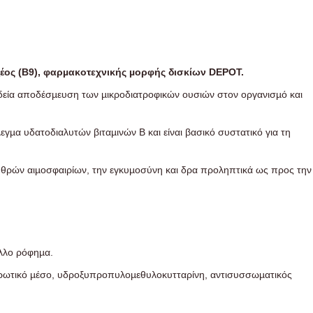
οξέος (Β9), φαρµακοτεχνικής µορφής δισκίων DEPOT.
ραδεία αποδέσµευση των µικροδιατροφικών ουσιών στον οργανισµό και
εγµα υδατοδιαλυτών βιταµινών Β και είναι βασικό συστατικό για τη
ρυθρών αιµοσφαιρίων, την εγκυµοσύνη και δρα προληπτικά ως προς την
άλλο ρόφηµα.
ηρωτικό µέσο, υδροξυπροπυλοµεθυλοκυτταρίνη, αντισυσσωµατικός