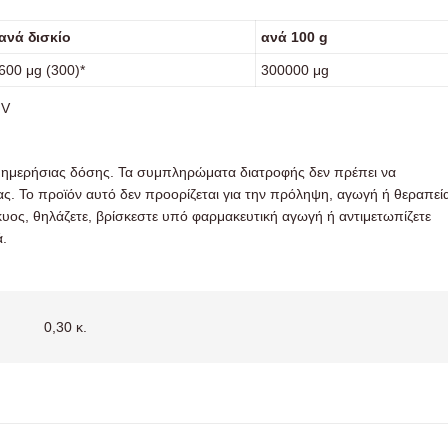
ανά δισκίο
ανά 100 g
600 μg (300)*
300000 μg
IV
 ημερήσιας δόσης. Τα συμπληρώματα διατροφής δεν πρέπει να
ς. Το προϊόν αυτό δεν προορίζεται για την πρόληψη, αγωγή ή θεραπεί
κυος, θηλάζετε, βρίσκεστε υπό φαρμακευτική αγωγή ή αντιμετωπίζετε
ά.
0,30 κ.