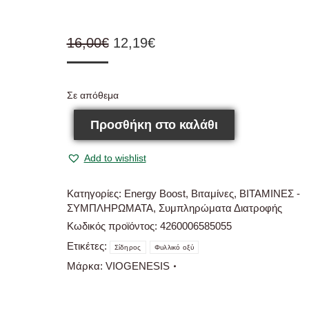
Original
Η
16,00
€
12,19
€
price
τρέχουσα
was:
τιμή
Σε απόθεμα
16,00€.
είναι:
12,19€.
Προσθήκη στο καλάθι
Add to wishlist
Κατηγορίες:
Energy Boost
,
Βιταμίνες
,
ΒΙΤΑΜΙΝΕΣ -
ΣΥΜΠΛΗΡΩΜΑΤΑ
,
Συμπληρώματα Διατροφής
Κωδικός προϊόντος:
4260006585055
Ετικέτες:
Σίδηρος
Φυλλικό οξύ
Μάρκα:
VIOGENESIS