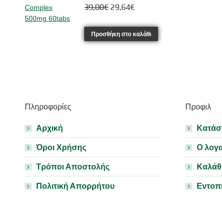
Original
Η
39,00
€
29,64
€
price
τρέχουσα
was:
τιμή
Προσθήκη στο καλάθι
39,00€.
είναι:
29,64€.
Πληροφορίες
Προφιλ
Αρχική
Κατάσ
Όροι Χρήσης
Ο λογ
Τρόποι Αποστολής
Καλάθ
Πολιτική Απορρήτου
Εντοπ