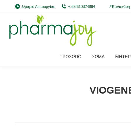
Ωράριο Λειτουργίας
+302610324894
📍Κανακάρη 
ΠΡΟΣΩΠΟ
ΣΩΜΑ
ΜΗΤΕΡΑ
VIOGENE