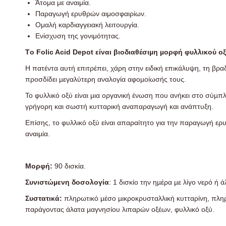
Άτομα με αναιμία.
Παραγωγή ερυθρών αιμοσφαιρίων.
Ομαλή καρδιαγγειακή λειτουργία.
Ενίσχυση της γονιμότητας.
Tο Folic Acid Depot είναι βιοδιαθέσιµη µορφή φυλλικού 
Η πατέντα αυτή επιτρέπει, χάρη στην ειδική επικάλυψη, τη β
προσδίδει µεγαλύτερη αναλογία αφοµοίωσής τους.
Το φυλλικό οξύ είναι µια οργανική ένωση που ανήκει στο σύµπλ
γρήγορη και σωστή κυτταρική αναπαραγωγή και ανάπτυξη.
Επίσης, το φυλλικό οξύ είναι απαραίτητο για την παραγωγή ε
αναιµία.
Μορφή:
90 δισκία.
Συνιστώµενη δοσολογία
: 1 δισκίο την ηµέρα µε λίγο νερό ή 
Συστατικά:
πληρωτικό µέσο µικροκρυσταλλική κυτταρίνη, πλ
παράγοντας άλατα µαγνησίου λιπαρών οξέων, φυλλικό οξύ.