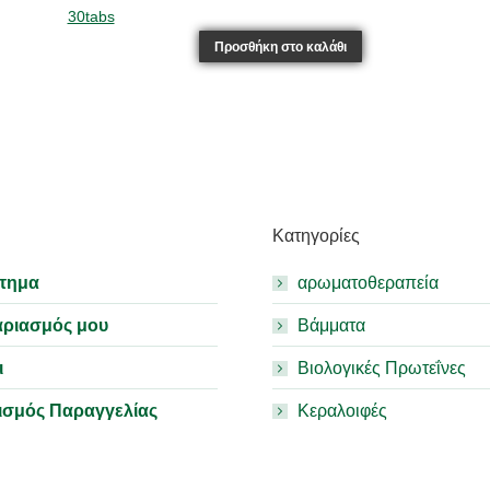
price
τρέχουσα
was:
τιμή
Προσθήκη στο καλάθι
35,00€.
είναι:
26,25€.
Κατηγορίες
τημα
αρωματοθεραπεία
αριασμός μου
Βάμματα
ι
Βιολογικές Πρωτεΐνες
ισμός Παραγγελίας
Κεραλοιφές