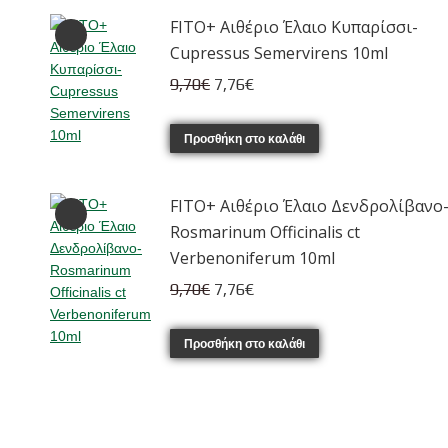
6,20€.
είναι:
FITO+ Αιθέριο Έλαιο Κυπαρίσσι-
4,96€.
Cupressus Semervirens 10ml
Original
Η
9,70
€
7,76
€
price
τρέχουσα
was:
τιμή
Προσθήκη στο καλάθι
9,70€.
είναι:
7,76€.
FITO+ Αιθέριο Έλαιο Δενδρολίβανο
Rosmarinum Officinalis ct
Verbenoniferum 10ml
Original
Η
9,70
€
7,76
€
price
τρέχουσα
was:
τιμή
Προσθήκη στο καλάθι
9,70€.
είναι:
7,76€.