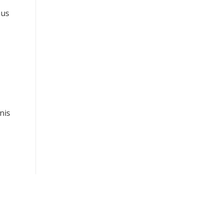
mus
nis