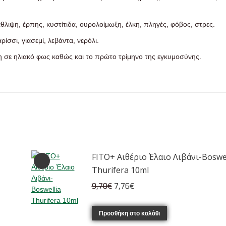
λιψη, έρπης, κυστίτιδα, ουρολοίμωξη, έλκη, πληγές, φόβος, στρες.
σσι, γιασεμί, λεβάντα, νερόλι.
 σε ηλιακό φως καθώς και το πρώτο τρίμηνο της εγκυμοσύνης.
FITO+ Αιθέριο Έλαιο Λιβάνι-Boswel
Thurifera 10ml
Original
Η
9,70
€
7,76
€
price
τρέχουσα
was:
τιμή
Προσθήκη στο καλάθι