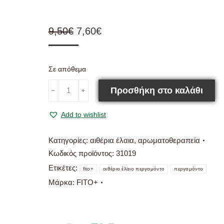
Original
Η
9,50
€
7,60
€
price
τρέχουσα
was:
τιμή
Σε απόθεμα
9,50€.
είναι:
FITO+
7,60€.
Προσθήκη στο καλάθι
﹣
﹢
Αιθέριο
Έλαιο
Add to wishlist
Περγαμόντο-
Citrus
Bergamia
Κατηγορίες:
αιθέρια έλαια
,
αρωματοθεραπεία
10ml
Κωδικός προϊόντος:
31019
ποσότητα
Ετικέτες:
fito+
αιθέριο έλαιο περγαμόντο
περγαμόντο
Μάρκα:
FITO+