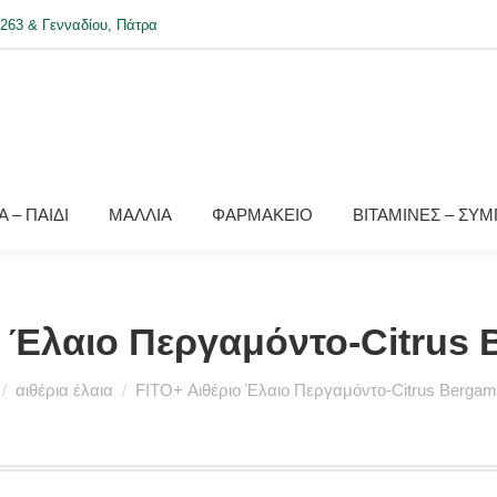
263 & Γενναδίου, Πάτρα
 – ΠΑΙΔΙ
ΜΑΛΛΙΑ
ΦΑΡΜΑΚΕΙΟ
ΒΙΤΑΜΙΝΕΣ – ΣΥ
ο Έλαιο Περγαμόντο-Citrus 
 here:
αιθέρια έλαια
FITO+ Αιθέριο Έλαιο Περγαμόντο-Citrus Bergam