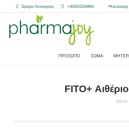
Ωράριο Λειτουργίας
+302610324894
📍Κανακάρη 
ΠΡΟΣΩΠΟ
ΣΩΜΑ
ΜΗΤΕΡΑ
FITO+ Αιθέρι
You are
Home