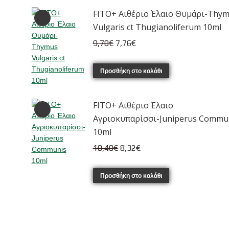
9,70€.
είναι:
FITO+ Αιθέριο Έλαιο Θυμάρι-Thy
7,76€.
Vulgaris ct Thugianoliferum 10ml
Original
Η
9,70
€
7,76
€
price
τρέχουσα
was:
τιμή
Προσθήκη στο καλάθι
9,70€.
είναι:
7,76€.
-
FITO+ Αιθέριο Έλαιο
Αγριοκυπαρίσσι-Juniperus Commu
10ml
Original
Η
10,40
€
8,32
€
price
τρέχουσα
was:
τιμή
Προσθήκη στο καλάθι
10,40€.
είναι:
8,32€.