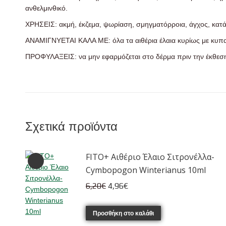
ανθελμινθικό.
ΧΡΗΣΕΙΣ: ακμή, έκζεμα, ψωρίαση, σμηγματόρροια, άγχος, κατάθ
ΑΝΑΜΙΓΝΥΕΤΑΙ ΚΑΛΑ ΜΕ: όλα τα αιθέρια έλαια κυρίως με κυπαρί
ΠΡΟΦΥΛΑΞΕΙΣ: να μην εφαρμόζεται στο δέρμα πριν την έκθεση
Σχετικά προϊόντα
FITO+ Αιθέριο Έλαιο Σιτρονέλλα-
Cymbopogon Winterianus 10ml
Original
Η
6,20
€
4,96
€
price
τρέχουσα
was:
τιμή
Προσθήκη στο καλάθι